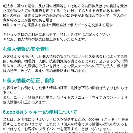
a)法令に基づく場合、及び国の機関若しくは地方公共団体又はその委託を受け
た者が法令の定める事務を遂行することに対して協力する必要がある場合
b)人の生命、身体又は財産の保護のために必要がある場合であって、本人の同
意を得ることが困難である場合
c)当ショップを運営する会社の関連会社で個人データを交換する場合
＃ショップ様のご利用にあわせて、詳しく具体的にご記入ください
＃なお、個人情報の販売は禁止させていただきます。
4.個人情報の安全管理
お客様よりお預かりした個人情報の安全管理はサービス提供会社によって合理
的、組織的、物理的、人的、技術的施策を講じるとともに、当ショップでは関
連法令に準じた適切な取扱いを行うことで個人データへの不正な侵入、個人情
報の紛失、改ざん、漏えい等の危険防止に努めます。
5.個人情報の訂正、削除
お客様からお預かりした個人情報の訂正・削除は下記の問合せ先よりお知らせ
下さい。
また、ユーザー登録された場合、当サイトのメニュー「マイアカウント」より
個人情報の訂正が出来ます。
6.cookie(クッキー)の使用について
当社は、お客様によりよいサービスを提供するため、cookie （クッキー）を使
用することがありますが、これにより個人を特定できる情報の収集を行えるも
のではなく、お客様のプライバシーを侵害することはございません。