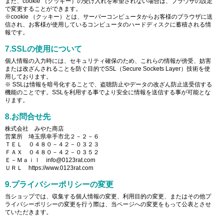
また、cookie （クッキー）の受け入れを希望されない場合は、ブラウザの設定
で変更することができます。
※cookie （クッキー）とは、サーバーコンピュータからお客様のブラウザに送
信され、お客様が使用しているコンピュータのハードディスクに蓄積される情
報です。
7.SSLの使用について
個人情報の入力時には、セキュリティ確保のため、これらの情報が傍受、妨害
または改ざんされることを防ぐ目的でSSL（Secure Sockets Layer）技術を使
用しております。
※ SSLは情報を暗号化することで、盗聴防止やデータの改ざん防止送受信する
機能のことです。SSLを利用する事でより安全に情報を送信する事が可能とな
ります。
8.お問合せ先
株式会社 みやた商店
営業所 埼玉県幸手市北２－２－６
ＴＥＬ ０４８０－４２－０３２３
ＦＡＸ ０４８０－４２－０３５２
Ｅ－Ｍａｉｌ info@0123rat.com
ＵＲＬ https://www.0123rat.com
9.プライバシーポリシーの変更
当ショップでは、収集する個人情報の変更、利用目的の変更、またはその他プ
ライバシーポリシーの変更を行う際は、当ページへの変更をもって公表とさせ
ていただきます。