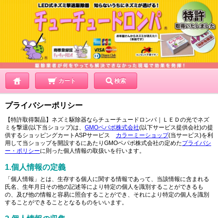
カート
検索
プライバシーポリシー
【特許取得製品】ネズミ駆除器ならチューチュードロンパ｜ＬＥＤの光でネズ
ミを撃退(以下当ショップ)は、
GMOペパボ株式会社
(以下サービス提供会社)の提
供するショッピングカートASPサービス
カラーミーショップ
(当サービス)を利
用して当ショップを開設するにあたりGMOペパボ株式会社の定めた
プライバシ
ー・ポリシー
に則った個人情報の取扱いを行います。
1.個人情報の定義
「個人情報」とは、生存する個人に関する情報であって、当該情報に含まれる
氏名、生年月日その他の記述等により特定の個人を識別することができるも
の、及び他の情報と容易に照合することができ、それにより特定の個人を識別
することができることとなるものをいいます。