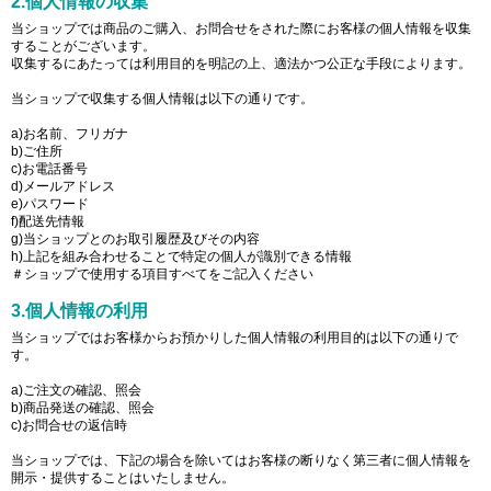
2.個人情報の収集
当ショップでは商品のご購入、お問合せをされた際にお客様の個人情報を収集
することがございます。
収集するにあたっては利用目的を明記の上、適法かつ公正な手段によります。
当ショップで収集する個人情報は以下の通りです。
a)お名前、フリガナ
b)ご住所
c)お電話番号
d)メールアドレス
e)パスワード
f)配送先情報
g)当ショップとのお取引履歴及びその内容
h)上記を組み合わせることで特定の個人が識別できる情報
＃ショップで使用する項目すべてをご記入ください
3.個人情報の利用
当ショップではお客様からお預かりした個人情報の利用目的は以下の通りで
す。
a)ご注文の確認、照会
b)商品発送の確認、照会
c)お問合せの返信時
当ショップでは、下記の場合を除いてはお客様の断りなく第三者に個人情報を
開示・提供することはいたしません。